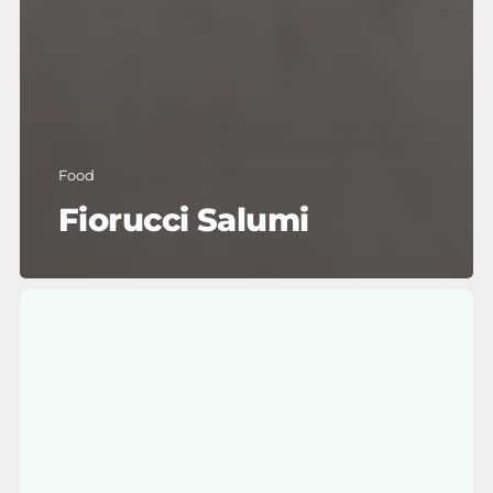
Food
Fiorucci Salumi
Università
Europea
di
Roma