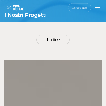
Skip
Men
Contattaci
to
main
I Nostri Progetti
content
Filter
Fiorucci
Salumi