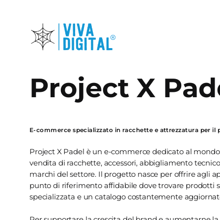
Skip
to
main
content
Project X Pad
E-commerce specializzato in racchette e attrezzatura per il 
Project X Padel è un e-commerce dedicato al mondo d
vendita di racchette, accessori, abbigliamento tecnico
marchi del settore. Il progetto nasce per offrire agli a
punto di riferimento affidabile dove trovare prodotti 
specializzata e un catalogo costantemente aggiornato
Per supportare la crescita del brand e aumentarne la 