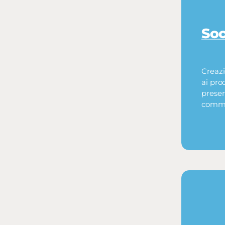
Soc
Creazi
ai prod
presen
commun