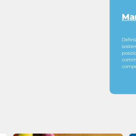
Mar
Defini
sosten
posizi
commer
compet