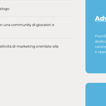
talogo
Adv
on una community di giocatori e
Pianif
dedica
attività di marketing orientate alla
catalog
e oppo