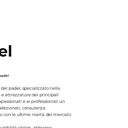
el
padel
el padel, specializzato nella
 e attrezzature dei principali
ppassionati e ai professionisti un
selezionati, consulenza
 con le ultime novità del mercato.
visibilità online, abbiamo