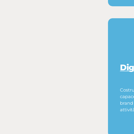
Dig
Costru
capace
brand e
attivit