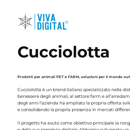
Skip
to
main
content
Cucciolotta
Prodotti per animali PET e FARM, soluzioni per il mondo ou
Cucciolotta è un brand italiano specializzato nella dis
benessere degli animali, al settore farm e all’arredam
degli anni l’azienda ha ampliato la propria offerta sv
e consolidando la propria presenza in mercati differ
Il progetto ha avuto come obiettivo principale la rior
e della sua presenza digitale. Abbiamo sviluppato un