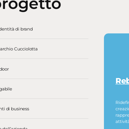
progetto
identità di brand
marchio Cucciolotta
tdoor
Re
gabile
Ridefi
ti di business
creazi
rappre
attivi
e dell’azienda