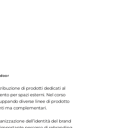
tdoor
tribuzione di prodotti dedicati al
ento per spazi esterni. Nel corso
iluppando diverse linee di prodotto
enti ma complementari.
ganizzazione dell’identità del brand
 importante percorso di rebranding