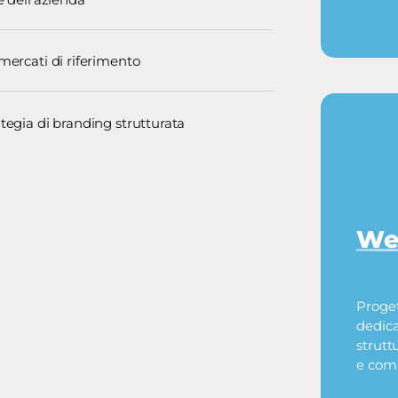
 mercati di riferimento
ategia di branding strutturata
We
Proget
dedica
strutt
e com