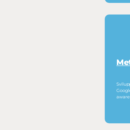
Met
Svilup
Google
awaren