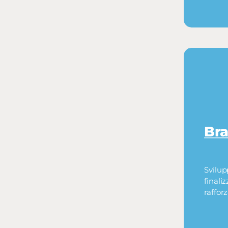
Bra
Svilup
finali
raffor