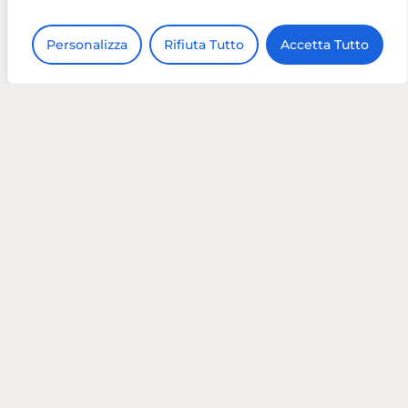
Personalizza
Rifiuta Tutto
Accetta Tutto
Tel:
02 8718 7423
Email:
info@vivadigital.it