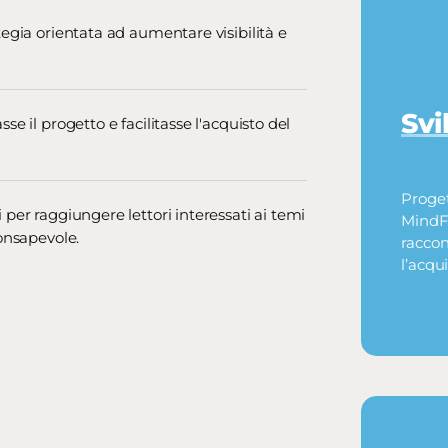
egia orientata ad aumentare visibilità e
Sv
e il progetto e facilitasse l'acquisto del
Proget
per raggiungere lettori interessati ai temi
MindFo
consapevole.
raccon
l’acqu