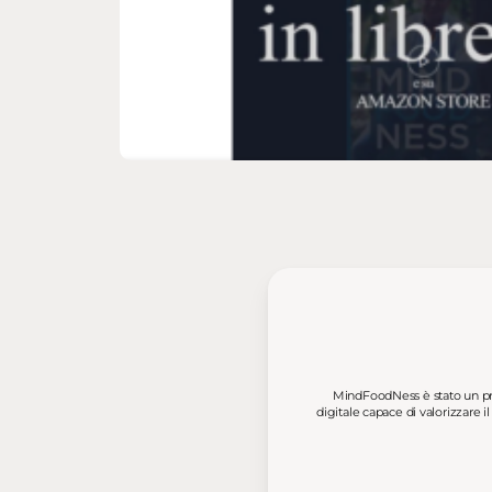
MindFoodNess è stato un pro
digitale capace di valorizzare 