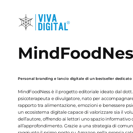
Skip
to
main
content
MindFoodNes
Personal branding e lancio digitale di un bestseller dedicat
MindFoodNess è il progetto editoriale ideato dal dott
psicoterapeuta e divulgatore, nato per accompagnare i
rapporto tra alimentazione, emozioni e benessere psico
un ecosistema digitale capace di valorizzare sia il vol
dell’autore, offrendo ai lettori uno spazio informativo 
all’approfondimento. Grazie a una strategia di comunic
raggiunto il primo posto su Amazon nella propria ca