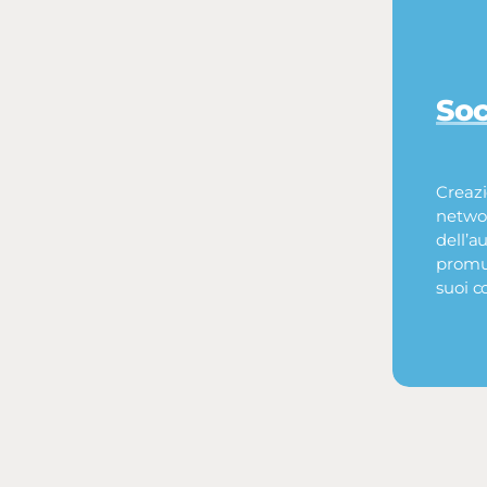
Soc
Creazi
networ
dell’a
promuo
suoi c