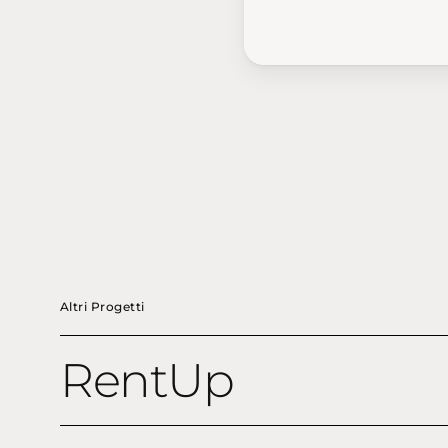
Altri Progetti
RentUp
RentUp
Italian