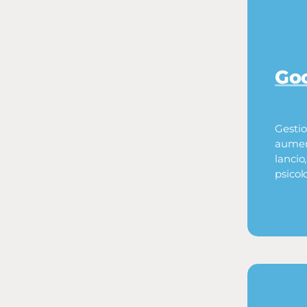
Go
Gestio
aument
lancio
psicol