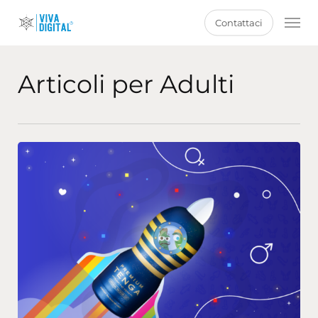
Skip
Men
Contattaci
to
main
content
Articoli per Adulti