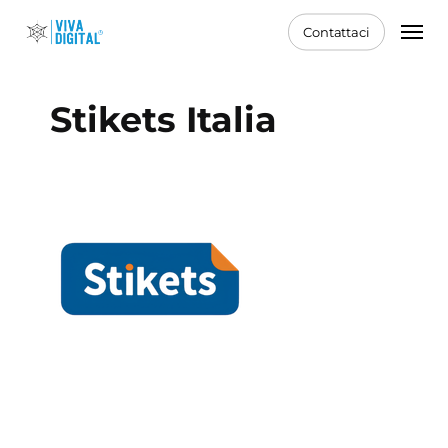
Skip
Men
Contattaci
to
main
content
Stikets Italia