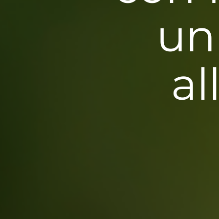
un
al