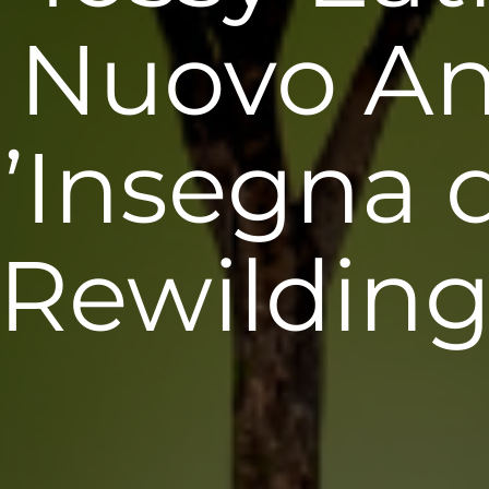
 Nuovo A
l’Insegna 
Rewildin