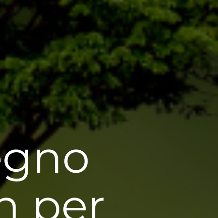
egno
h per