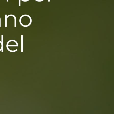
nno
del
g