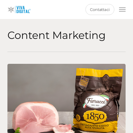
Skip
Men
Contattaci
to
main
content
Content Marketing