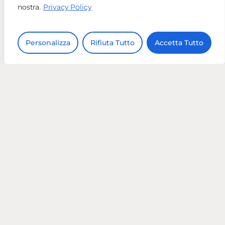
nostra.
Privacy Policy
Personalizza
Rifiuta Tutto
Accetta Tutto
Tel:
02 8718 7423
Email:
info@vivadigital.it