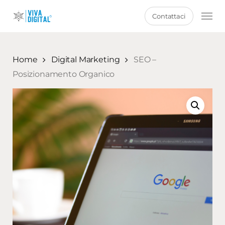
Skip
Men
Contattaci
to
main
content
Home
Digital Marketing
SEO –
Posizionamento Organico