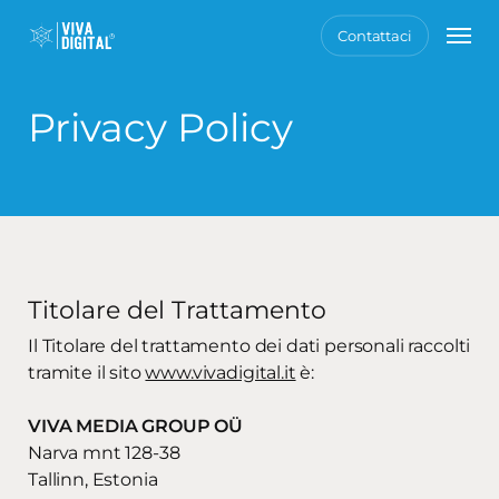
Skip
Men
Contattaci
to
main
content
Privacy Policy
Titolare del Trattamento
Il Titolare del trattamento dei dati personali raccolti
tramite il sito
www.vivadigital.it
è:
VIVA MEDIA GROUP OÜ
Narva mnt 128-38
Tallinn, Estonia