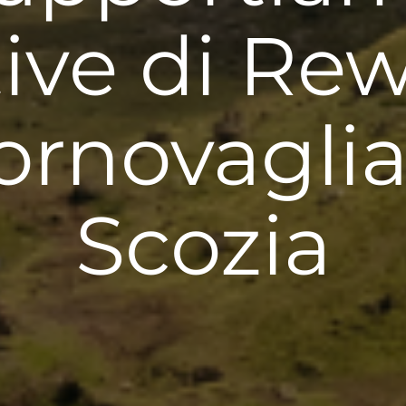
tive di Re
ornovaglia
Scozia