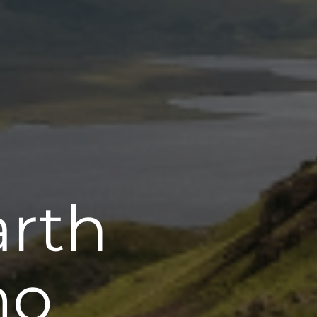
arth
mo