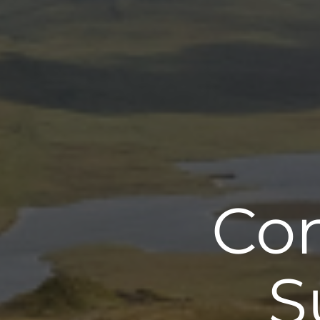
Con
S