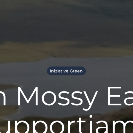
Iniziative Green
 Mossy E
upportia